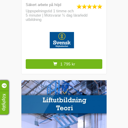
Säkert arbete på höjd
Uppspelningstid 1 timme och
5 minuter | Motsvarar ½ dag lärarledd
utbildning
1 795 kr