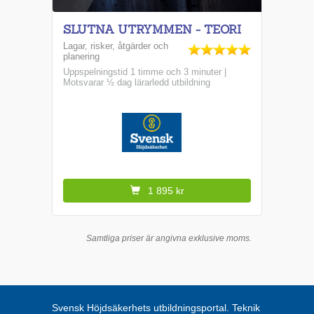
SLUTNA UTRYMMEN - TEORI
Lagar, risker, åtgärder och
planering
Uppspelningstid 1 timme och 3 minuter |
Motsvarar ½ dag lärarledd utbildning
1 895 kr
Samtliga priser är angivna exklusive moms.
Svensk Höjdsäkerhets utbildningsportal. Teknik