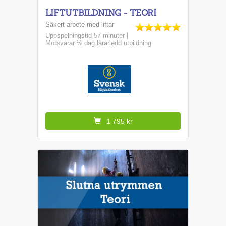
LIFTUTBILDNING - TEORI
Säkert arbete med liftar
Uppspelningstid 57 minuter |
Motsvarar ½ dag lärarledd utbildning
1 795 kr